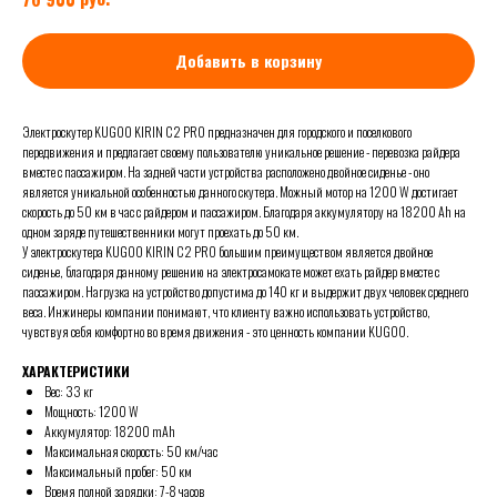
Добавить в корзину
Электроcкутер KUGOO KIRIN C2 PRO предназначен для городского и поселкового
передвижения и предлагает своему пользователю уникальное решение - перевозка райдера
вместе с пассажиром. На задней части устройства расположено двойное сиденье - оно
является уникальной особенностью данного скутера. Можный мотор на 1200 W достигает
скорость до 50 км в час с райдером и пассажиром. Благодаря аккумулятору на 18200 Ah на
одном заряде путешественники могут проехать до 50 км.
У электроскутера KUGOO KIRIN C2 PRO большим преимуществом является двойное
сиденье, благодаря данному решению на электросамокате может ехать райдер вместе с
пассажиром. Нагрузка на устройство допустима до 140 кг и выдержит двух человек среднего
веса. Инжинеры компании понимают, что клиенту важно использовать устройство,
чувствуя себя комфортно во время движения - это ценность компании KUGOO.
ХАРАКТЕРИСТИКИ
Вес: 33 кг
Мощность: 1200 W
Аккумулятор: 18200 mAh
Максимальная скорость: 50 км/час
Максимальный пробег: 50 км
Время полной зарядки: 7-8 часов