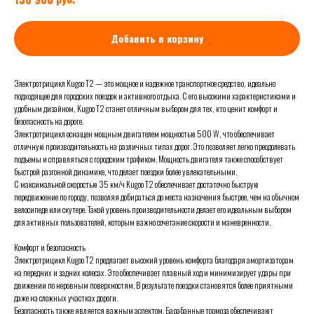
Добавить в корзину
Электротрицикл Kugoo T2 — это мощное и надежное транспортное средство, идеально
подходящее для городских поездок и активного отдыха. С его высокими характеристиками и
удобным дизайном, Kugoo T2 станет отличным выбором для тех, кто ценит комфорт и
безопасность на дороге.
Электротрицикл оснащен мощным двигателем мощностью 500 W, что обеспечивает
отличную производительность на различных типах дорог. Это позволяет легко преодолевать
подъемы и справляться с городским трафиком. Мощность двигателя также способствует
быстрой разгонной динамике, что делает поездки более увлекательными.
С максимальной скоростью 35 км/ч Kugoo T2 обеспечивает достаточно быструю
передвижение по городу, позволяя добираться до места назначения быстрее, чем на обычном
велосипеде или скутере. Такой уровень производительности делает его идеальным выбором
для активных пользователей, которым важно сочетание скорости и маневренности.
Комфорт и безопасность
Электротрицикл Kugoo T2 предлагает высокий уровень комфорта благодаря амортизаторам
на передних и задних колесах. Это обеспечивает плавный ход и минимизирует удары при
движении по неровным поверхностям. В результате поездки становятся более приятными
даже на сложных участках дороги.
Безопасность также является важным аспектом. Барабанные тормоза обеспечивают