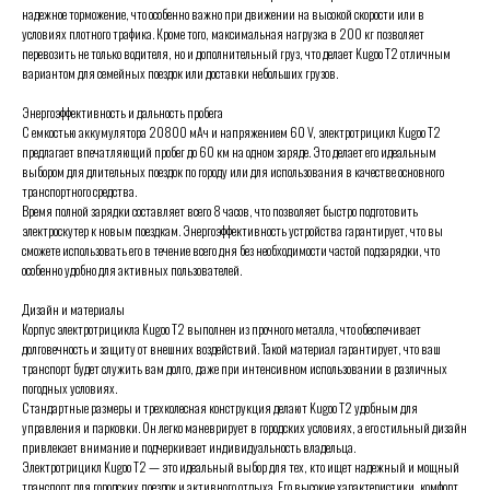
надежное торможение, что особенно важно при движении на высокой скорости или в
условиях плотного трафика. Кроме того, максимальная нагрузка в 200 кг позволяет
перевозить не только водителя, но и дополнительный груз, что делает Kugoo T2 отличным
вариантом для семейных поездок или доставки небольших грузов.
Энергоэффективность и дальность пробега
С емкостью аккумулятора 20800 мАч и напряжением 60 V, электротрицикл Kugoo T2
предлагает впечатляющий пробег до 60 км на одном заряде. Это делает его идеальным
выбором для длительных поездок по городу или для использования в качестве основного
транспортного средства.
Время полной зарядки составляет всего 8 часов, что позволяет быстро подготовить
электроскутер к новым поездкам. Энергоэффективность устройства гарантирует, что вы
сможете использовать его в течение всего дня без необходимости частой подзарядки, что
особенно удобно для активных пользователей.
Дизайн и материалы
Корпус электротрицикла Kugoo T2 выполнен из прочного металла, что обеспечивает
долговечность и защиту от внешних воздействий. Такой материал гарантирует, что ваш
транспорт будет служить вам долго, даже при интенсивном использовании в различных
погодных условиях.
Стандартные размеры и трехколесная конструкция делают Kugoo T2 удобным для
управления и парковки. Он легко маневрирует в городских условиях, а его стильный дизайн
привлекает внимание и подчеркивает индивидуальность владельца.
Электротрицикл Kugoo T2 — это идеальный выбор для тех, кто ищет надежный и мощный
транспорт для городских поездок и активного отдыха. Его высокие характеристики, комфорт,