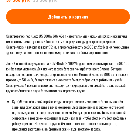
Добавить в корзину
Электровелосипед Kugoo U5 800w 60v 45ah - это стильный и мощный колхозник с двумя
вместительными грузовыми багажниками спереди и сзади для транспортировки.
Электрический велосипед весит 72 кг, а грузоподъёмность до 200 кг. Удобное мягкое сиденье
сделает езду на электро велосипеде комфортным даже на большие расстояния.
Литий-ионный аккумулятор на 60V 45Ah (2700Wh) даст возможность проехать до 90-100
км без педального хода. Для полного заряда батареи понадобится всего 6 часов. Батарея
находится под сиденьем, которое открывается ключом. Мощный мотор на 800 ватт позволит
проехать до 50 км/ч, благодаря чему вы сможете быстро добраться до работы или учёбы.
Электрический велосипед идеально подходит для курьеров за счёт ёмкой батареи, высокой
грузоподъёмности и двум багажникам для перевозки грузов.
Куго У5 оснащён яркой фарой спереди, поворотниками и задним габаритным огнём
сзади для безопасной езды в вечернее время. За своевременное торможение отвечают
надёжные дисковые гидравлические тормоза. На руле расположены бочки с тормозной
жидкостью, своевременно заменяйте и доливайте её, чтобы обеспечить бесперебойную
работу тормозов. На дисплее в рулевой части вы сможете отслеживать скорость,
пройденное расстояние, выбранный режим езды и остаток заряда.