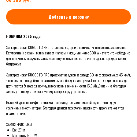
Добавить в корзину
НОВИНКА 2025 года
Электросамокат KUGOO F3 PRO - является лидером в своем сигменте мощных самокатов.
Безупречный дизайн, мягкие амортизаторы и мощный мотор 600 W - это то что необходимо
для того, чтобы получить максимальное удовольствие во время поездок по городу, а также
бездорожью.
Электросамокат KUGOO F3 PRO проезжает на одном заряде до 60 км со скоростью до 45 км/ч,
что несомненно подойдет любителям быстрой езды и экстрима. Показатели дальности хода
достигаются благодаря аккумулятору повышенной емкости 15.6 Ah. Динамика благодаря
заднему приводу и технологичному контроллеру управления.
Высокий уровень комфорта достигается благодаря маятниковой подвестке на двух
усиленных амортизаторах. Благодаря данной технологии неровности дороги становятся
незаметными.
ХАРАКТЕРИСТИКИ
Вес: 27 кг
Мощность: 600 W