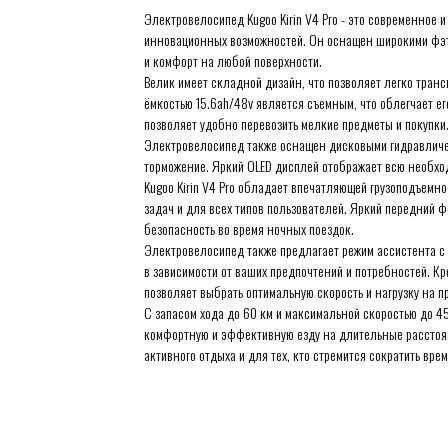
Электровелосипед Kugoo Kirin V4 Pro - это современное 
инновационных возможностей. Он оснащен широкими фэт 
и комфорт на любой поверхности.
Велик имеет складной дизайн, что позволяет легко транс
ёмкостью 15.6ah/48v является съемным, что облегчает е
позволяет удобно перевозить мелкие предметы и покупки
Электровелосипед также оснащен дисковыми гидравличе
торможение. Яркий OLED дисплей отображает всю необхо
Kugoo Kirin V4 Pro обладает впечатляющей грузоподъемно
задач и для всех типов пользователей. Яркий передний 
безопасность во время ночных поездок.
Электровелосипед также предлагает режим ассистента с 
в зависимости от ваших предпочтений и потребностей. Кр
позволяет выбрать оптимальную скорость и нагрузку на п
С запасом хода до 60 км и максимальной скоростью до 45
комфортную и эффективную езду на длительные расстоян
активного отдыха и для тех, кто стремится сократить вре