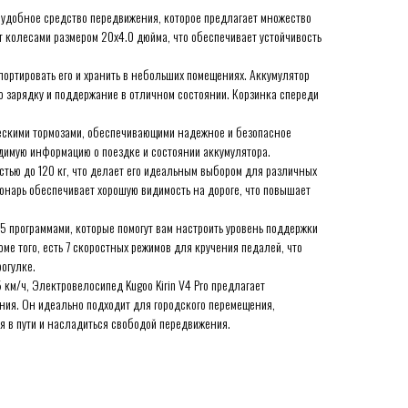
и удобное средство передвижения, которое предлагает множество
колесами размером 20x4.0 дюйма, что обеспечивает устойчивость
портировать его и хранить в небольших помещениях. Аккумулятор
го зарядку и поддержание в отличном состоянии. Корзинка спереди
.
скими тормозами, обеспечивающими надежное и безопасное
димую информацию о поездке и состоянии аккумулятора.
стью до 120 кг, что делает его идеальным выбором для различных
фонарь обеспечивает хорошую видимость на дороге, что повышает
5 программами, которые помогут вам настроить уровень поддержки
оме того, есть 7 скоростных режимов для кручения педалей, что
рогулке.
 км/ч, Электровелосипед Kugoo Kirin V4 Pro предлагает
ия. Он идеально подходит для городского перемещения,
мя в пути и насладиться свободой передвижения.