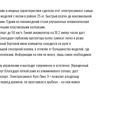
зайн и мощные характеристики сделали этот электросамокат самым
моделей с весом в районе 25 кг. Быстрый разгон до максимальной
грамм. Одним из нововведений стали улучшенные пневматические
рочными пластиковыми колпаками.
орт до 50 км/ч. Ёмкий аккумулятор на 18,2 ампер-часов даст
Благодаря глубокому протектору колёс самокат легко и резво
нный бортовой мини-компьютер находится на руле в
ьшой сенсорной кнопки, в отличие от большинства моделей, где
кнопками. Информации на нём не много, лишь самое необходимое
му управлению и выглядит современно и эстетично. Упрощенный
ут благодаря лёгкой раме из алюминиевого сплава, даст
нспорт. Электросамокат Куго Ликс 9 + позволит владельцу
 период времени, не простаивая в пробках – на нём можно