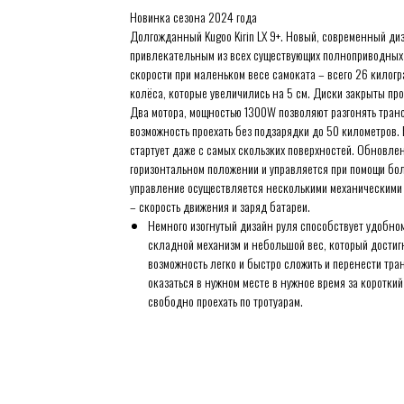
Новинка сезона 2024 года
Долгожданный Kugoo Kirin LX 9+. Новый, современный ди
привлекательным из всех существующих полноприводных 
скорости при маленьком весе самоката – всего 26 кило
колёса, которые увеличились на 5 см. Диски закрыты п
Два мотора, мощностью 1300W позволяют разгонять трансп
возможность проехать без подзарядки до 50 километров. 
стартует даже с самых скользких поверхностей. Обновле
горизонтальном положении и управляется при помощи бол
управление осуществляется несколькими механическими 
– скорость движения и заряд батареи.
Немного изогнутый дизайн руля способствует удобно
складной механизм и небольшой вес, который достигн
возможность легко и быстро сложить и перенести тра
оказаться в нужном месте в нужное время за короткий
свободно проехать по тротуарам.