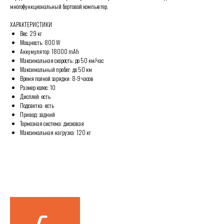
многофункциональный бортовой компьютер.
ХАРАКТЕРИСТИКИ
Вес: 29 кг
Мощность: 800 W
Аккумулятор: 18000 mAh
Максимальная скорость: до 50 км/час
Максимальный пробег: до 50 км
Время полной зарядки: 8-9 часов
Размер колес: 10
Дисплей: есть
Подсветка: есть
Привод: задний
Тормозная система: дисковая
Максимальная нагрузка: 120 кг