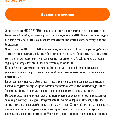
Добавить в корзину
Электросамокат KUGOO F1 PRO - является лидером в своем сигменте мощных самокатов.
Безупречный дизайн, мягкие амортизаторы и мощный мотор 800 W - это то что необходимо
для того, чтобы получить максимальное удовольствие во время поездок по городу, а также
бездорожью.
Электросамокат KUGOO F1 PRO проезжает на одном заряде до 50 км со скоростью до 50 км/ч,
что несомненно подойдет любителям быстрой езды и экстрима. Показатели дальности хода
достигаются благодаря аккумулятору повышенной емкости 18 Ah. Динамика благодаря
заднему приводу и технологичному контроллеру управления.
Высокий уровень комфорта достигается благодаря маятниковой подвестке на двух
усиленных амортизаторах. Благодаря данной технологии неровности дороги становятся
незаметными.
Качественные материалы обеспечивают повышенную прочность деки, которая вместе с
надежной подвесткой гарантирует высокую грузоподъемность электросамоката до 120 кг.
Технологии сборки данной модели исключают наличие люфтов руля и подвески.
Высокая скорость и динамика требуют качественную и регулируемую по стилю вождения
тормозную систему. На Kugoo F1 Pro установлены дисковые тормоза. Активация данной
опции происходит взаимодействием с рычагами на руле. Фара и габаритные фонари на деке,
а также стоп сингал на заднем крыле гарантируют безопасность водителю во время
передвижения в ночное время суток. Мониторить важные показатели движения позволяет